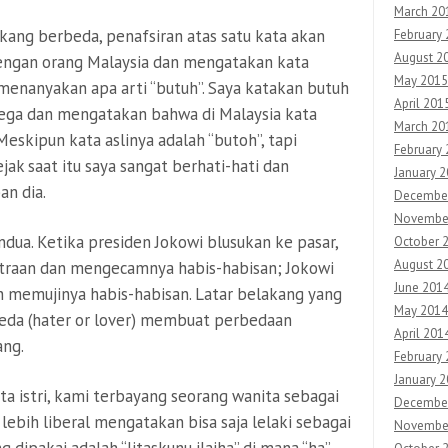
March 20
kang berbeda, penafsiran atas satu kata akan
February
August 2
dengan orang Malaysia dan mengatakan kata
May 2015
n menanyakan apa arti “butuh”. Saya katakan butuh
April 201
 lega dan mengatakan bahwa di Malaysia kata
March 20
 Meskipun kata aslinya adalah “butoh”, tapi
February
jak saat itu saya sangat berhati-hati dan
January 
an dia.
Decembe
Novembe
ndua. Ketika presiden Jokowi blusukan ke pasar,
October 
August 2
traan dan mengecamnya habis-habisan; Jokowi
June 201
 memujinya habis-habisan. Latar belakang yang
May 2014
eda (hater or lover) membuat perbedaan
April 201
ang.
February
January 
ata istri, kami terbayang seorang wanita sebagai
Decembe
lebih liberal mengatakan bisa saja lelaki sebagai
Novembe