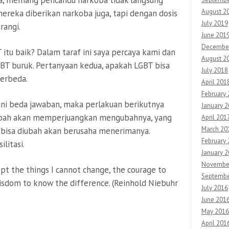
oba, memang pencandu narkoba tidak langsung
August 2
ereka diberikan narkoba juga, tapi dengan dosis
July 2019
rangi.
June 201
Decembe
itu baik? Dalam taraf ini saya percaya kami dan
August 2
BT buruk. Pertanyaan kedua, apakah LGBT bisa
July 2018
berbeda.
April 201
February
 ini beda jawaban, maka perlakuan berikutnya
January 
diubah akan memperjuangkan mengubahnya, yang
April 201
March 20
 bisa diubah akan berusaha menerimanya.
February 
litasi.
January 2
Novembe
pt the things I cannot change, the courage to
Septembe
wisdom to know the difference. (Reinhold Niebuhr
July 2016
June 201
May 2016
April 201