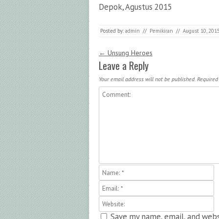
Depok, Agustus 2015
Posted by:
admin
//
Pemikiran
//
August 10, 201
Post navigation
←
Unsung Heroes
Leave a Reply
Your email address will not be published.
Required
Save my name, email, and webs