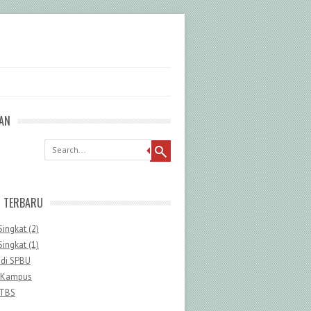
AN
G TERBARU
Singkat (2)
Singkat (1)
 di SPBU
 Kampus
 TBS