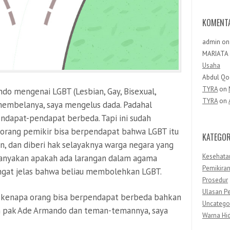
KOMENT
admin
o
MARIATA
Usaha
Abdul Qo
TYRA
on
o mengenai LGBT (Lesbian, Gay, Bisexual,
TYRA
on
membelanya, saya mengelus dada. Padahal
endapat-pendapat berbeda. Tapi ini sudah
orang pemikir bisa berpendapat bahwa LGBT itu
KATEGOR
n, dan diberi hak selayaknya warga negara yang
Kesehata
anyakan apakah ada larangan dalam agama
Pemikira
angat jelas bahwa beliau membolehkan LGBT.
Prosedur
Ulasan Pe
 kenapa orang bisa berpendapat berbeda bahkan
Uncatego
n pak Ade Armando dan teman-temannya, saya
Warna Hi