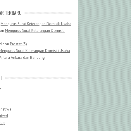
AR TERBARU
n
Mengurus Surat Keterangan Domisili Usaha
on
Mengurus Surat Keterangan Domisili
dir
on
Prostat (5)
Mengurus Surat Keterangan Domisili Usaha
Antara Ankara dan Bandung
I
n
n
ristiwa
rized
dup