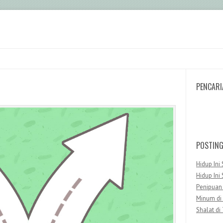
PENCARI
Search
POSTIN
Hidup Ini 
Hidup Ini 
Penipuan
Minum di
Shalat di