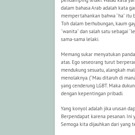
pendamping lelaki. Walau kata yang
dalam bahasa Arab adalah kata ga
mempertahankan bahwa “ha” itu ber
Toh dalam berhubungan, kaum gay 
“wanita” dan salah satu sebagai “le
sama-sama lelaki.
Memang sukar menyatukan pandangan
atas. Ego seseorang turut berpera
mendukung sesuatu, alangkah malu
menolaknya. (“Mau ditaruh di mana
yang cenderung LGBT. Maka dukunga
dengan kepentingan pribadi.
Yang konyol adalah jika urusan da
Berpendapat karena pesanan. Ini 
Semoga kita dijauhkan dari yang te