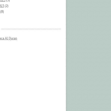
2013
(3)
013
(2)
(8)
aca Al Quran