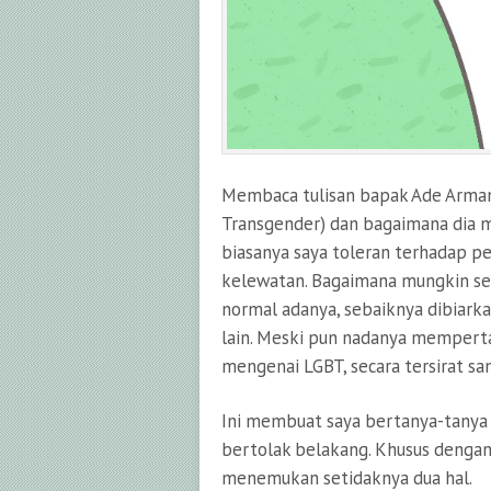
Membaca tulisan bapak Ade Armand
Transgender) dan bagaimana dia 
biasanya saya toleran terhadap p
kelewatan. Bagaimana mungkin se
normal adanya, sebaiknya dibiarka
lain. Meski pun nadanya mempert
mengenai LGBT, secara tersirat s
Ini membuat saya bertanya-tanya
bertolak belakang. Khusus denga
menemukan setidaknya dua hal.