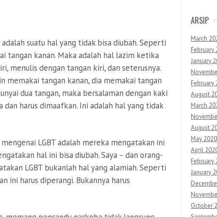
ARSIP
March 20
alah suatu hal yang tidak bisa diubah. Seperti
February
i tangan kanan. Maka adalah hal lazim ketika
January 
i, menulis dengan tangan kiri, dan seterusnya.
Novembe
lain memakai tangan kanan, dia memakai tangan
February
mpunyai dua tangan, maka bersalaman dengan kaki
August 2
dan harus dimaafkan. Ini adalah hal yang tidak
March 20
Novembe
August 2
May 2020
 mengenai LGBT adalah mereka mengatakan ini
April 202
engatakan hal ini bisa diubah. Saya – dan orang-
February
takan LGBT bukanlah hal yang alamiah. Seperti
January 
n ini harus diperangi. Bukannya harus
Decembe
Novembe
October 
Septembe