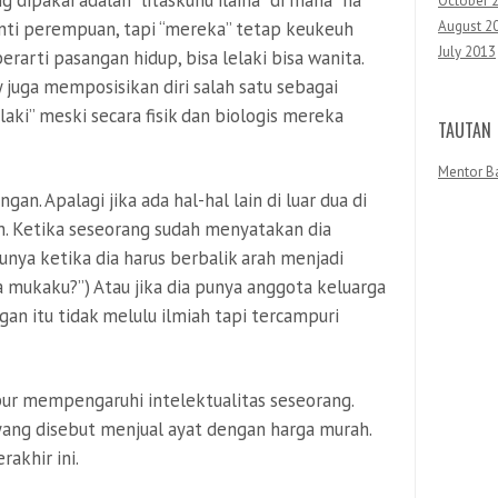
 dipakai adalah “litaskunu ilaiha” di mana “ha”
October 
August 2
nti perempuan, tapi “mereka” tetap keukeuh
July 2013
arti pasangan hidup, bisa lelaki bisa wanita.
juga memposisikan diri salah satu sebagai
laki” meski secara fisik dan biologis mereka
TAUTAN
Mentor B
. Apalagi jika ada hal-hal lain di luar dua di
n. Ketika seseorang sudah menyatakan dia
nya ketika dia harus berbalik arah menjadi
 mukaku?”) Atau jika dia punya anggota keluarga
n itu tidak melulu ilmiah tapi tercampuri
pur mempengaruhi intelektualitas seseorang.
yang disebut menjual ayat dengan harga murah.
rakhir ini.