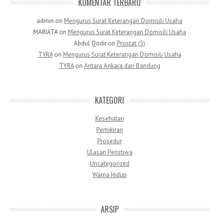
KOMENTAR TERBARU
admin
on
Mengurus Surat Keterangan Domisili Usaha
MARIATA
on
Mengurus Surat Keterangan Domisili Usaha
Abdul Qodir
on
Prostat (5)
TYRA
on
Mengurus Surat Keterangan Domisili Usaha
TYRA
on
Antara Ankara dan Bandung
KATEGORI
Kesehatan
Pemikiran
Prosedur
Ulasan Peristiwa
Uncategorized
Warna Hidup
ARSIP