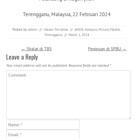
Terengganu, Malaysia, 22 Februari 2024
Posted by:
admin
//
Ulasan Peristiwa
//
AMDK
,
Kampus
,
Minum
,
Plastik
,
Terengganu
//
March 1, 2024
Post navigation
←
Shalat di TBS
Penipuan di SPBU
→
Leave a Reply
Your email address will not be published.
Required fields are marked
*