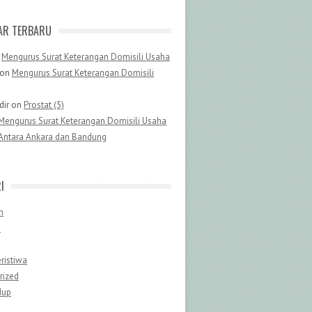
AR TERBARU
n
Mengurus Surat Keterangan Domisili Usaha
on
Mengurus Surat Keterangan Domisili
dir
on
Prostat (5)
Mengurus Surat Keterangan Domisili Usaha
Antara Ankara dan Bandung
I
n
n
ristiwa
rized
dup