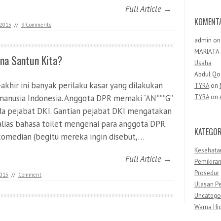
Full Article →
KOMENT
 2015
//
9 Comments
admin
o
MARIATA
na Santun Kita?
Usaha
Abdul Qo
-akhir ini banyak perilaku kasar yang dilakukan
TYRA
on
manusia Indonesia. Anggota DPR memaki “AN***G”
TYRA
on
a pejabat DKI. Gantian pejabat DKI mengatakan
 alias bahasa toilet mengenai para anggota DPR.
KATEGOR
komedian (begitu mereka ingin disebut,…
Kesehata
Full Article →
Pemikira
Prosedur
2015
//
Comment
Ulasan Pe
Uncatego
Warna Hi