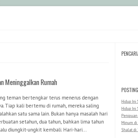
PENCARI
Search
an Meninggalkan Rumah
POSTIN
ng teman bertengkar terus menerus dengan
Hidup Ini 
nya. Tiap kali bertemu di rumah, mereka saling
Hidup Ini 
lahkan satu sama lain. Bukan hanya masalah hari
Penipuan
perbuatan setahun, dua tahun, bahkan lima tahun
Minum di
lalu diungkit-ungkit kembali. Hari-hari…
Shalat di