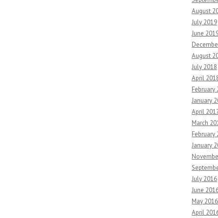
August 2
July 2019
June 201
Decembe
August 2
July 2018
April 201
February
January 
April 201
March 20
February 
January 2
Novembe
Septembe
July 2016
June 201
May 2016
April 201