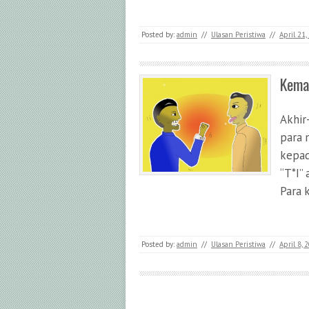
Posted by:
admin
//
Ulasan Peristiwa
//
April 21,
Kema
Akhir
para 
kepad
“T*I”
Para 
Posted by:
admin
//
Ulasan Peristiwa
//
April 8, 