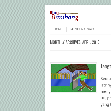
Skip to content
Menu
HOME
MENGENAI SAYA
MONTHLY ARCHIVES:
APRIL 2015
Jang
Seora
istri
menya
itu, 
yang 