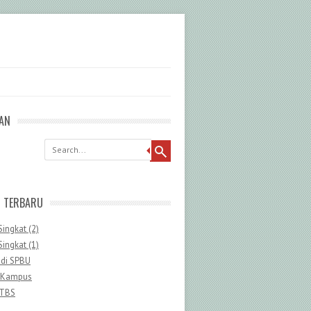
AN
G TERBARU
Singkat (2)
Singkat (1)
 di SPBU
 Kampus
 TBS