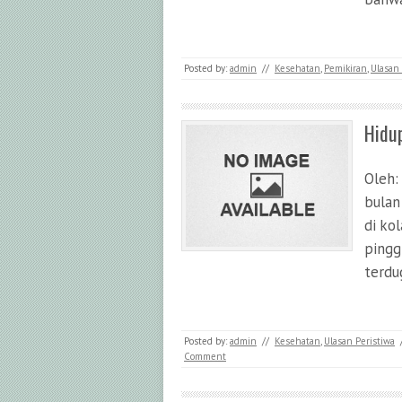
Posted by:
admin
//
Kesehatan
,
Pemikiran
,
Ulasan 
Hidup
Oleh:
bulan
di ko
pingg
terdu
Posted by:
admin
//
Kesehatan
,
Ulasan Peristiwa
Comment