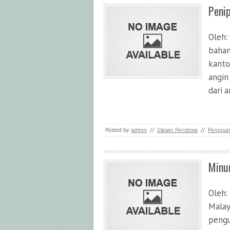
Peni
Oleh:
bahan
kanto
angin
dari a
Posted by:
admin
//
Ulasan Peristiwa
//
Penipua
Minu
Oleh:
Malay
pengu