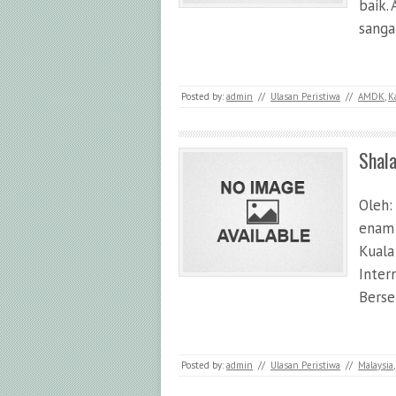
baik. 
sanga
Posted by:
admin
//
Ulasan Peristiwa
//
AMDK
,
K
Shala
Oleh:
enam 
Kuala
Inter
Berse
Posted by:
admin
//
Ulasan Peristiwa
//
Malaysia