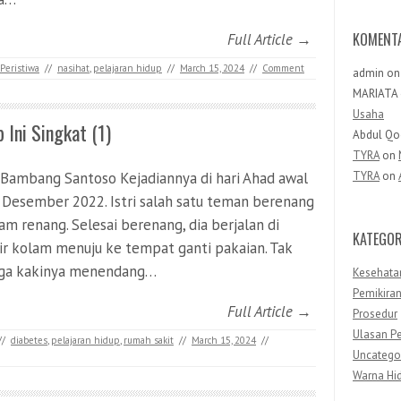
KOMENT
Full Article →
Peristiwa
//
nasihat
,
pelajaran hidup
//
March 15, 2024
//
Comment
admin
o
MARIATA
Usaha
 Ini Singkat (1)
Abdul Qo
TYRA
on
 Bambang Santoso Kejadiannya di hari Ahad awal
TYRA
on
 Desember 2022. Istri salah satu teman berenang
lam renang. Selesai berenang, dia berjalan di
KATEGOR
ir kolam menuju ke tempat ganti pakaian. Tak
ga kakinya menendang…
Kesehata
Pemikira
Full Article →
Prosedur
Ulasan Pe
//
diabetes
,
pelajaran hidup
,
rumah sakit
//
March 15, 2024
//
Uncatego
Warna Hi