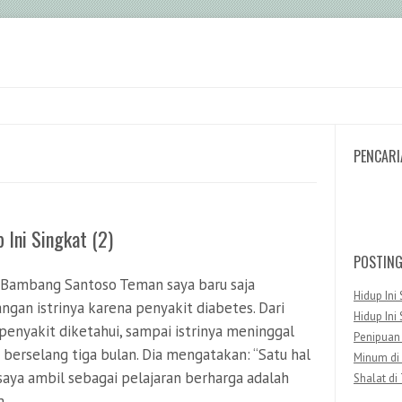
PENCARI
Search
 Ini Singkat (2)
POSTIN
 Bambang Santoso Teman saya baru saja
Hidup Ini 
angan istrinya karena penyakit diabetes. Dari
Hidup Ini 
 penyakit diketahui, sampai istrinya meninggal
Penipuan
 berselang tiga bulan. Dia mengatakan: “Satu hal
Minum di
saya ambil sebagai pelajaran berharga adalah
Shalat di
a…