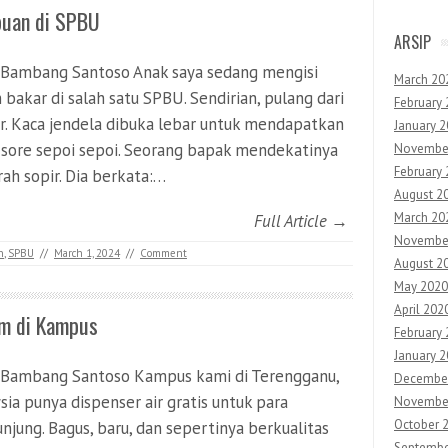
puan di SPBU
ARSIP
 Bambang Santoso Anak saya sedang mengisi
March 20
 bakar di salah satu SPBU. Sendirian, pulang dari
February
r. Kaca jendela dibuka lebar untuk mendapatkan
January 
 sore sepoi sepoi. Seorang bapak mendekatinya
Novembe
February
rah sopir. Dia berkata:…
August 2
March 20
Full Article →
Novembe
n
,
SPBU
//
March 1, 2024
//
Comment
August 2
May 2020
April 202
m di Kampus
February
January 
 Bambang Santoso Kampus kami di Terengganu,
Decembe
sia punya dispenser air gratis untuk para
Novembe
October 
njung. Bagus, baru, dan sepertinya berkualitas
Septembe