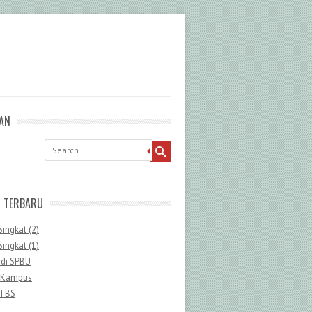
AN
G TERBARU
Singkat (2)
Singkat (1)
 di SPBU
 Kampus
 TBS