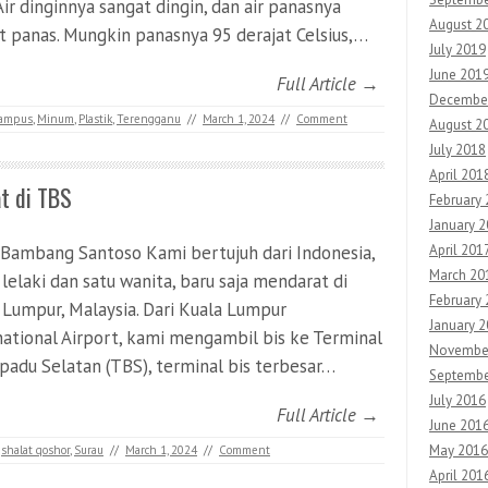
Air dinginnya sangat dingin, dan air panasnya
August 2
t panas. Mungkin panasnya 95 derajat Celsius,…
July 2019
June 201
Full Article →
Decembe
ampus
,
Minum
,
Plastik
,
Terengganu
//
March 1, 2024
//
Comment
August 2
July 2018
April 201
t di TBS
February
January 
 Bambang Santoso Kami bertujuh dari Indonesia,
April 201
March 20
lelaki dan satu wanita, baru saja mendarat di
February 
 Lumpur, Malaysia. Dari Kuala Lumpur
January 2
national Airport, kami mengambil bis ke Terminal
Novembe
padu Selatan (TBS), terminal bis terbesar…
Septembe
July 2016
Full Article →
June 201
May 2016
,
shalat qoshor
,
Surau
//
March 1, 2024
//
Comment
April 201