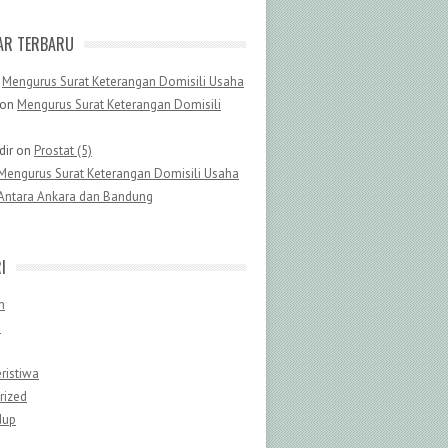
AR TERBARU
n
Mengurus Surat Keterangan Domisili Usaha
on
Mengurus Surat Keterangan Domisili
dir
on
Prostat (5)
Mengurus Surat Keterangan Domisili Usaha
Antara Ankara dan Bandung
I
n
n
ristiwa
rized
dup