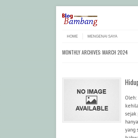
Skip to content
Menu
HOME
MENGENAI SAYA
MONTHLY ARCHIVES:
MARCH 2024
Hidup
Oleh:
kehil
sejak
hanya
yang 
bahw