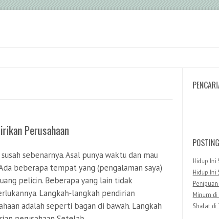
PENCARI
Search
irikan Perusahaan
POSTIN
 susah sebenarnya. Asal punya waktu dan mau
Hidup Ini 
. Ada beberapa tempat yang (pengalaman saya)
Hidup Ini 
 uang pelicin. Beberapa yang lain tidak
Penipuan
lukannya. Langkah-langkah pendirian
Minum di
ahaan adalah seperti bagan di bawah. Langkah
Shalat di
rian perusahaan Setelah…